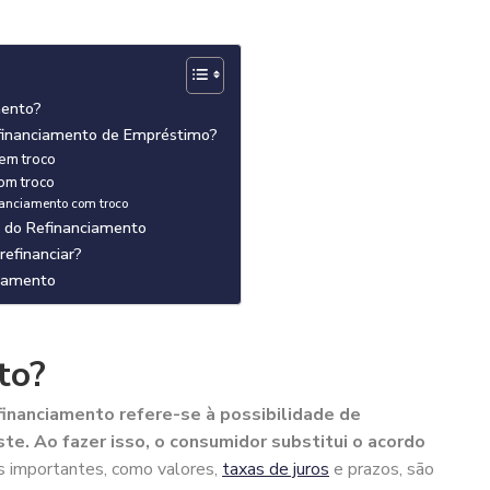
mento?
financiamento de Empréstimo?
em troco
om troco
nanciamento com troco
s do Refinanciamento
refinanciar?
ciamento
to?
inanciamento refere-se à possibilidade de
ste. Ao fazer isso, o consumidor substitui o acordo
s importantes, como valores,
taxas de juros
e prazos, são