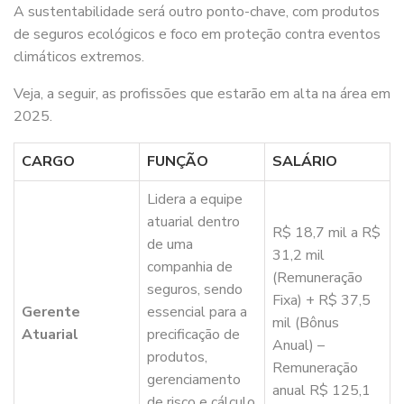
A sustentabilidade será outro ponto-chave, com produtos
de seguros ecológicos e foco em proteção contra eventos
climáticos extremos.
Veja, a seguir, as profissões que estarão em alta na área em
2025.
CARGO
FUNÇÃO
SALÁRIO
Lidera a equipe
atuarial dentro
R$ 18,7 mil a R$
de uma
31,2 mil
companhia de
(Remuneração
seguros, sendo
Fixa) + R$ 37,5
Gerente
essencial para a
mil (Bônus
Atuarial
precificação de
Anual) –
produtos,
Remuneração
gerenciamento
anual R$ 125,1
de risco e cálculo