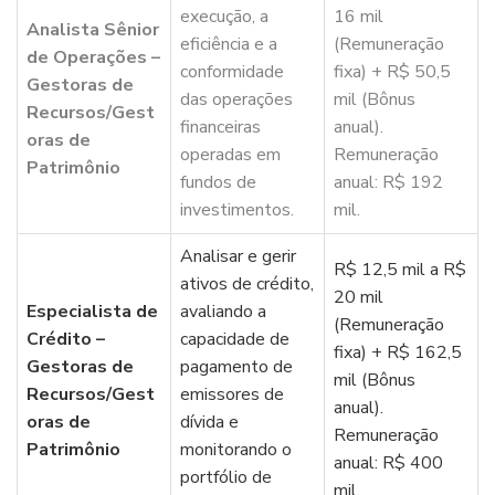
execução, a
16 mil
Analista Sênior
eficiência e a
(Remuneração
de Operações –
conformidade
fixa) + R$ 50,5
Gestoras de
das operações
mil (Bônus
Recursos/Gest
financeiras
anual).
oras de
operadas em
Remuneração
Patrimônio
fundos de
anual: R$ 192
investimentos.
mil.
Analisar e gerir
R$ 12,5 mil a R$
ativos de crédito,
20 mil
Especialista de
avaliando a
(Remuneração
Crédito –
capacidade de
fixa) + R$ 162,5
Gestoras de
pagamento de
mil (Bônus
Recursos/Gest
emissores de
anual).
oras de
dívida e
Remuneração
Patrimônio
monitorando o
anual: R$ 400
portfólio de
mil.