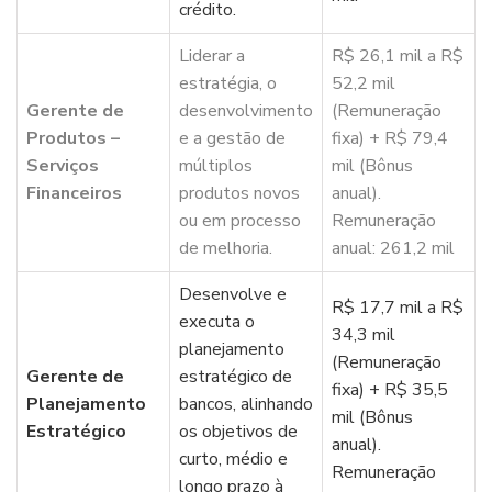
crédito.
Liderar a
R$ 26,1 mil a R$
estratégia, o
52,2 mil
Gerente de
desenvolvimento
(Remuneração
Produtos –
e a gestão de
fixa) + R$ 79,4
Serviços
múltiplos
mil (Bônus
Financeiros
produtos novos
anual).
ou em processo
Remuneração
de melhoria.
anual: 261,2 mil
Desenvolve e
R$ 17,7 mil a R$
executa o
34,3 mil
planejamento
(Remuneração
Gerente de
estratégico de
fixa) + R$ 35,5
Planejamento
bancos, alinhando
mil (Bônus
Estratégico
os objetivos de
anual).
curto, médio e
Remuneração
longo prazo à