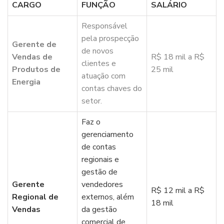
CARGO
FUNÇÃO
SALÁRIO
Responsável
pela prospecção
Gerente de
de novos
Vendas de
R$ 18 mil a R$
clientes e
Produtos de
25 mil
atuação com
Energia
contas chaves do
setor.
Faz o
gerenciamento
de contas
regionais e
gestão de
Gerente
vendedores
R$ 12 mil a R$
Regional de
externos, além
18 mil
Vendas
da gestão
comercial de