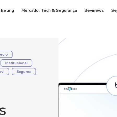
rketing
Mercado, Tech & Segurança
Bevinews
Se
rcio
Institucional
evi
Seguros
s