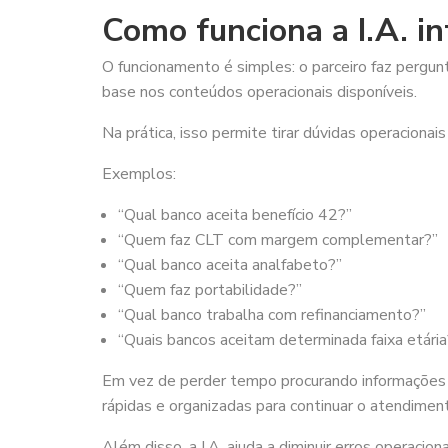
Como funciona a I.A. i
O funcionamento é simples: o parceiro faz pergun
base nos conteúdos operacionais disponíveis.
Na prática, isso permite tirar dúvidas operaciona
Exemplos:
“Qual banco aceita benefício 42?”
“Quem faz CLT com margem complementar?”
“Qual banco aceita analfabeto?”
“Quem faz portabilidade?”
“Qual banco trabalha com refinanciamento?”
“Quais bancos aceitam determinada faixa etária
Em vez de perder tempo procurando informações 
rápidas e organizadas para continuar o atendimen
Além disso, a I.A. ajuda a diminuir erros operaci