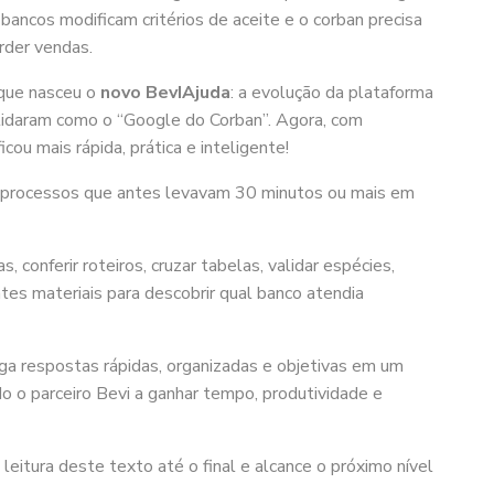
 bancos modificam critérios de aceite e o corban precisa
rder vendas.
 que nasceu o
novo BevIAjuda
: a evolução da plataforma
elidaram como o “Google do Corban”. Agora, com
ficou mais rápida, prática e inteligente!
ar processos que antes levavam 30 minutos ou mais em
, conferir roteiros, cruzar tabelas, validar espécies,
ntes materiais para descobrir qual banco atendia
ga respostas rápidas, organizadas e objetivas em um
do o parceiro Bevi a ganhar tempo, produtividade e
eitura deste texto até o final e alcance o próximo nível