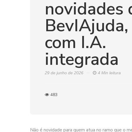
novidades 
BevIAjuda,
com I.A.
integrada
29 de junho de 2026
4 Min leitura
483
Não é novidade para quem atua no ramo que o me