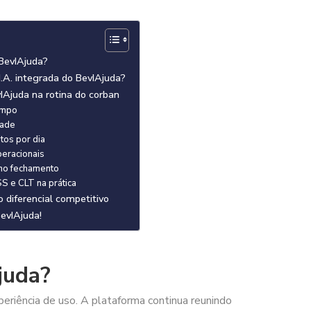
BevIAjuda?
.A. integrada do BevIAjuda?
IAjuda na rotina do corban
empo
dade
tos por dia
eracionais
 no fechamento
S e CLT na prática
 diferencial competitivo
evIAjuda!
juda?
eriência de uso. A plataforma continua reunindo