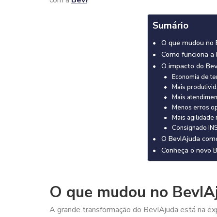
com a
Bevi
!
Sumário
O que mudou no 
Como funciona a I
O impacto do Bev
Economia de t
Mais produtivi
Mais atendimen
Menos erros op
Mais agilidade
Consignado INS
O BevIAjuda como
Conheça o novo B
O que mudou no BevIA
A grande transformação do BevIAjuda está na exp