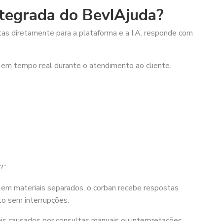
ntegrada do BevIAjuda?
tas diretamente para a plataforma e a I.A. responde com
is em tempo real durante o atendimento ao cliente.
?”
em materiais separados, o corban recebe respostas
to sem interrupções.
onais causados por consultas manuais ou interpretações